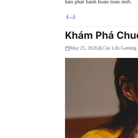
bản phát hành hoàn toàn mới.
(...)
Khám Phá Chu
May 25, 2026
Cáo Lửa Gaming