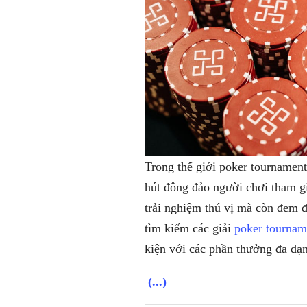
Trong thế giới poker tournament
hút đông đảo người chơi tham g
trải nghiệm thú vị mà còn đem đ
tìm kiếm các giải
poker tournam
kiện với các phần thưởng đa dạn
(...)