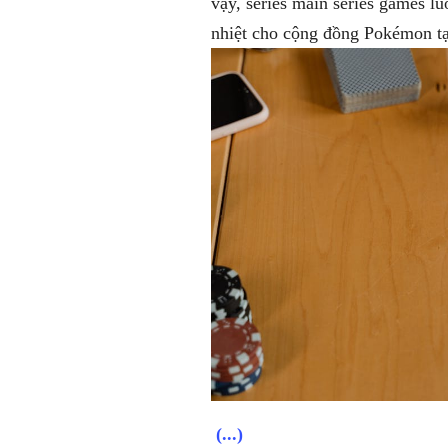
vậy, series main series games l
nhiệt cho cộng đồng Pokémon t
(...)