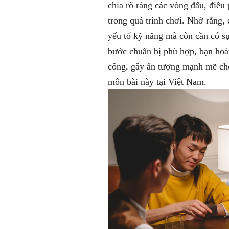
chia rõ ràng các vòng đấu, điều
trong quá trình chơi. Nhớ rằng,
yếu tố kỹ năng mà còn cần có s
bước chuẩn bị phù hợp, bạn hoà
công, gây ấn tượng mạnh mẽ cho
môn bài này tại Việt Nam.