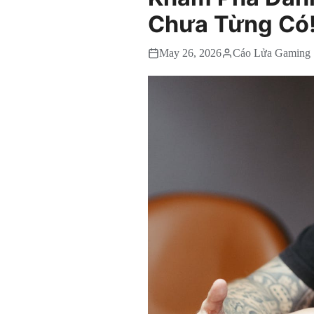
Chưa Từng Có
May 26, 2026
Cáo Lửa Gaming