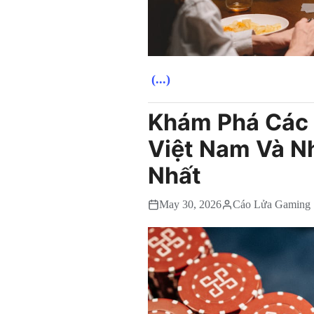
(...)
Khám Phá Các 
Việt Nam Và N
Nhất
May 30, 2026
Cáo Lửa Gaming