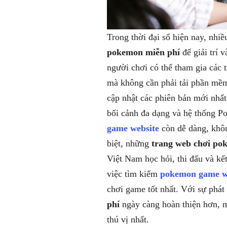
Trong thời đại số hiện nay, nh
pokemon miễn phí
để giải trí 
người chơi có thể tham gia các
mà không cần phải tải phần mề
cập nhật các phiên bản mới nhất
bối cảnh đa dạng và hệ thống P
game website
còn dễ dàng, khôn
biệt, những
trang web chơi po
Việt Nam học hỏi, thi đấu và kế
việc tìm kiếm
pokemon game w
chơi game tốt nhất. Với sự phát
phí
ngày càng hoàn thiện hơn, m
thú vị nhất.