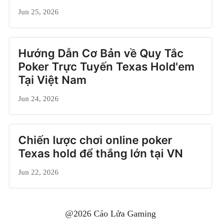
Jun 25, 2026
Hướng Dẫn Cơ Bản về Quy Tắc
Poker Trực Tuyến Texas Hold'em
Tại Việt Nam
Jun 24, 2026
Chiến lược chơi online poker
Texas hold để thắng lớn tại VN
Jun 22, 2026
@2026 Cáo Lửa Gaming