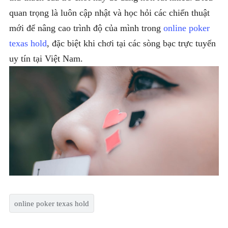
quan trọng là luôn cập nhật và học hỏi các chiến thuật
mới để nâng cao trình độ của mình trong
online poker
texas hold
, đặc biệt khi chơi tại các sòng bạc trực tuyến
uy tín tại Việt Nam.
online poker texas hold