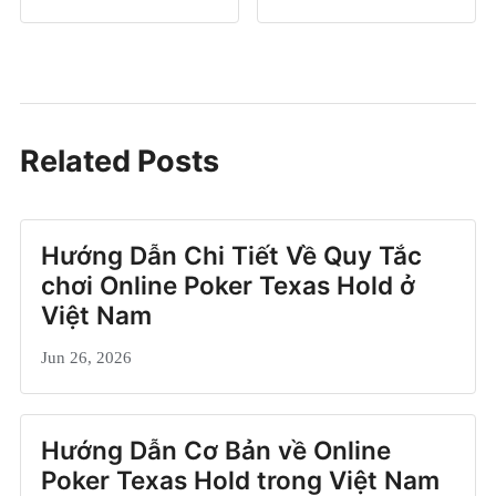
Related Posts
Hướng Dẫn Chi Tiết Về Quy Tắc
chơi Online Poker Texas Hold ở
Việt Nam
Jun 26, 2026
Hướng Dẫn Cơ Bản về Online
Poker Texas Hold trong Việt Nam