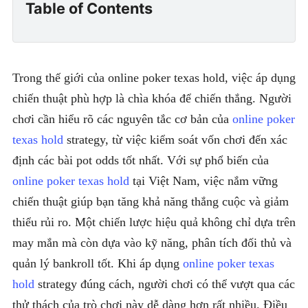
Table of Contents
Trong thế giới của online poker texas hold, việc áp dụng
chiến thuật phù hợp là chìa khóa để chiến thắng. Người
chơi cần hiểu rõ các nguyên tắc cơ bản của
online poker
texas hold
strategy, từ việc kiểm soát vốn chơi đến xác
định các bài pot odds tốt nhất. Với sự phổ biến của
online poker texas hold
tại Việt Nam, việc nắm vững
chiến thuật giúp bạn tăng khả năng thắng cuộc và giảm
thiểu rủi ro. Một chiến lược hiệu quả không chỉ dựa trên
may mắn mà còn dựa vào kỹ năng, phân tích đối thủ và
quản lý bankroll tốt. Khi áp dụng
online poker texas
hold
strategy đúng cách, người chơi có thể vượt qua các
thử thách của trò chơi này dễ dàng hơn rất nhiều. Điều