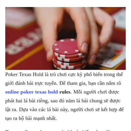
Poker Texas Hold là trò chơi cực kỳ phổ biến trong thế
giới đánh bài trực tuyến. Để tham gia, bạn cần nắm rõ
online poker texas hold
rules
. Mỗi người chơi được
phát hai lá bài riêng, sau đó năm lá bài chung sẽ được
lật ra. Dựa vào các lá bài này, người chơi sẽ kết hợp để
tạo ra bộ bài mạnh nhất.