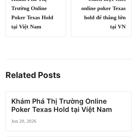
Trường Online
online poker Texas
Poker Texas Hold
hold để thắng lớn
tại Việt Nam
tại VN
Related Posts
Khám Phá Thị Trường Online
Poker Texas Hold tại Việt Nam
Jun 20, 2026