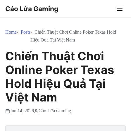
Cáo Lửa Gaming
Home
Posts
Chiến Thuật Chơi Online Poker Texas Hold
Hiệu Quả Tại Việt Nam
Chiến Thuật Chơi
Online Poker Texas
Hold Hiệu Quả Tại
Việt Nam
Jun 14, 2026
Cáo Lửa Gaming