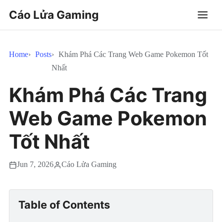
Cáo Lửa Gaming
Home
Posts
Khám Phá Các Trang Web Game Pokemon Tốt
Nhất
Khám Phá Các Trang
Web Game Pokemon
Tốt Nhất
Jun 7, 2026
Cáo Lửa Gaming
Table of Contents