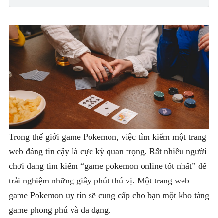
Trong thế giới game Pokemon, việc tìm kiếm một trang
web đáng tin cậy là cực kỳ quan trọng. Rất nhiều người
chơi đang tìm kiếm “game pokemon online tốt nhất” để
trải nghiệm những giây phút thú vị. Một trang web
game Pokemon uy tín sẽ cung cấp cho bạn một kho tàng
game phong phú và đa dạng.