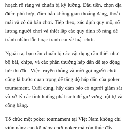
hoạch rõ ràng và chuẩn bị kỹ lưỡng. Đầu tiên, chọn địa
điểm phù hợp, đảm bảo không gian thoáng đãng, thoải
mái và có đủ bàn chơi. Tiếp theo, xác định quy mô, số
lượng người chơi và thiết lập các quy định rõ ràng để
tránh nhầm lẫn hoặc tranh cãi về luật chơi.
Ngoài ra, bạn cần chuẩn bị các vật dụng cần thiết như
bộ bài, chips, và các phần thưởng hấp dẫn để tạo động
lực thi đấu. Việc truyền thông và mời gọi người chơi
cũng là bước quan trọng để tăng độ hấp dẫn của poker
tournament. Cuối cùng, hãy đảm bảo có người giám sát
và xử lý các tình huống phát sinh để giữ vững trật tự và
công bằng.
Tổ chức một poker tournament tại Việt Nam không chỉ
giúp nâng cao kỹ năng chơi poker mà còn thúc đẩy