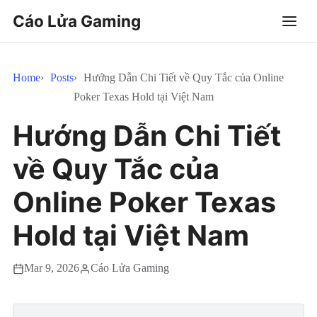
Cáo Lửa Gaming
Home
Posts
Hướng Dẫn Chi Tiết về Quy Tắc của Online
Poker Texas Hold tại Việt Nam
Hướng Dẫn Chi Tiết
về Quy Tắc của
Online Poker Texas
Hold tại Việt Nam
Mar 9, 2026
Cáo Lửa Gaming