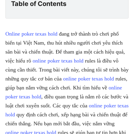
Table of Contents
Online poker texas hold
đang trở thành trò chơi phổ
biến tại Việt Nam, thu hút nhiều người chơi yêu thích
săn bài và chiến thuật. Để tham gia một cách hiệu quả,
việc hiểu rõ
online poker texas hold
rules là điều vô
cùng cần thiết. Trong bài viết này, chúng tôi sẽ trình bày
những quy tắc cơ bản của
online poker texas hold
rules,
giúp bạn nắm vững cách chơi. Khi tìm hiểu về
online
poker texas hold
, điều quan trọng là nắm rõ các bước và
luật chơi xuyên suốt. Các quy tắc của
online poker texas
hold
quy định cách chơi, xếp hạng bài và chiến thuật để
chiến thắng. Nếu bạn mới bắt đầu, việc nắm vững
online poker texas hold
rules sẽ giúp bạn tự tin hơn khi