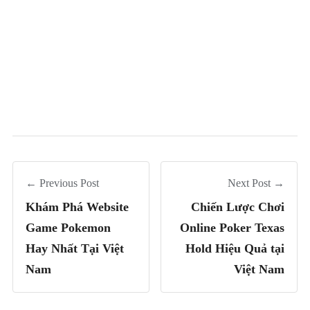
← Previous Post
Next Post →
Khám Phá Website
Chiến Lược Chơi
Game Pokemon
Online Poker Texas
Hay Nhất Tại Việt
Hold Hiệu Quả tại
Nam
Việt Nam