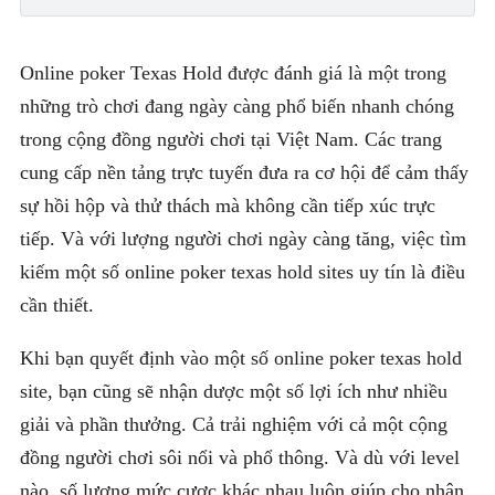
Online poker Texas Hold được đánh giá là một trong
những trò chơi đang ngày càng phổ biến nhanh chóng
trong cộng đồng người chơi tại Việt Nam. Các trang
cung cấp nền tảng trực tuyến đưa ra cơ hội để cảm thấy
sự hồi hộp và thử thách mà không cần tiếp xúc trực
tiếp. Và với lượng người chơi ngày càng tăng, việc tìm
kiếm một số online poker texas hold sites uy tín là điều
cần thiết.
Khi bạn quyết định vào một số online poker texas hold
site, bạn cũng sẽ nhận dược một số lợi ích như nhiều
giải và phần thưởng. Cả trải nghiệm với cả một cộng
đồng người chơi sôi nổi và phổ thông. Và dù với level
nào, số lượng mức cược khác nhau luôn giúp cho nhân