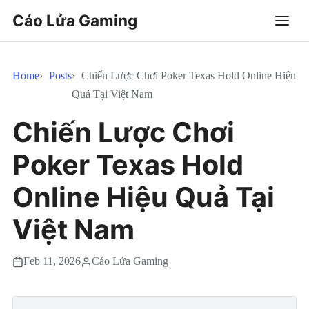
Cáo Lửa Gaming
Home
Posts
Chiến Lược Chơi Poker Texas Hold Online Hiệu
Quả Tại Việt Nam
Chiến Lược Chơi
Poker Texas Hold
Online Hiệu Quả Tại
Việt Nam
Feb 11, 2026
Cáo Lửa Gaming